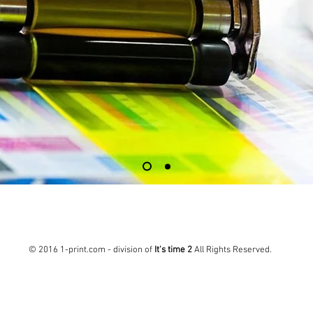
 (0)32 341 58 58
INFOS@1-PRINT
© 2016 1-print.com - division of
It's time 2
All Rights Reserved.