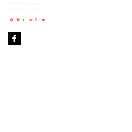
2503 Biel/Bienne
T: 032 341 58 58
infos@its-time-2.com
© 2017 It's time 2 All Rights Reserved